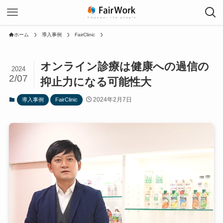
ホーム
導入事例
FairClinic
オンライン診療は健康への過信の
2024
2/07
抑止力になる可能性大
2024年2月7日
導入事例
FairClinic