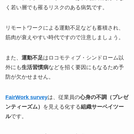
く若い層でも罹るリスクのある病気です。
リモートワークによる運動不足なども蓄積され、
筋肉が衰えやすい時代ですので注意しましょう。
また、
運動不足
はロコモティブ・シンドローム以
外にも
生活習慣病
などを招く要因にもなるため予
防が欠かせません。
FairWork survey
は、従業員の
心身の不調（プレゼ
ンティーズム）
を見える化する
組織サーベイツー
ル
です。