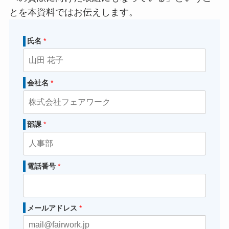
とを本資料ではお伝えします。
氏名
*
会社名
*
部課
*
電話番号
*
メールアドレス
*